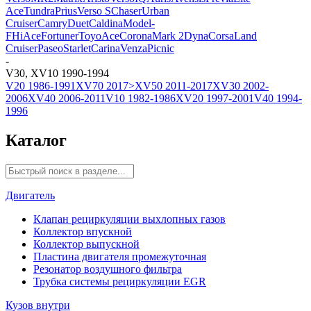
Ace
Tundra
Prius
Verso S
Chaser
Urban
Cruiser
Camry
Duet
Caldina
Model-
F
HiAce
Fortuner
ToyoAce
Corona
Mark 2
Dyna
Corsa
Land
Cruiser
Paseo
Starlet
Carina
Venza
Picnic
-
V30, XV10 1990-1994
V20 1986-1991
XV70 2017>
XV50 2011-2017
XV30 2002-
2006
XV40 2006-2011
V10 1982-1986
XV20 1997-2001
V40 1994-
1996
Каталог
Двигатель
Клапан рециркуляции выхлопных газов
Коллектор впускной
Коллектор выпускной
Пластина двигателя промежуточная
Резонатор воздушного фильтра
Трубка системы рециркуляции EGR
Кузов внутри