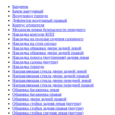
Бардачок
Бачок вакуумный
Воздуховод торпедо
Дефлектор воздушный правый
Корпус отопителя
Механизм ремня безопасности переднего
Накладка консоли КПП
Накладка на полозья сидения салонного
Накладка на стоп-сигнал
Накладка обшивки двери задней левой
Накладка обшивки двери задней правой
Накладка порога (внутренняя) задняя левая
Накладка салона (внутри)
Накладка торпедо
Направляющая стекла двери задней левой
Направляющая стекла двери задней правой
Направляющая стекла двери передней левой
Направляющая стекла двери передней правой
Обшивка багажника левая
Обшивка багажника правая
Обшивка двери задней правой
Обшивка стойки задняя левая (внутри)
Обшивка стойки задняя правая (внутри)
Обшивка стойки средняя левая (внутри)