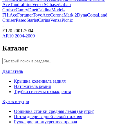
Ace
Tundra
Prius
Verso S
Chaser
Urban
Cruiser
Camry
Duet
Caldina
Model-
F
HiAce
Fortuner
ToyoAce
Corona
Mark 2
Dyna
Corsa
Land
Cruiser
Paseo
Starlet
Carina
Venza
Picnic
-
E120 2001-2004
AR10 2004-2009
Каталог
Двигатель
Крышка коленвала задняя
Натяжитель ремня
Трубка системы охлаждения
Кузов внутри
Обшивка стойки средняя левая (внутри)
Петля двери задней левой нижняя
Ручка двери внутренняя правая