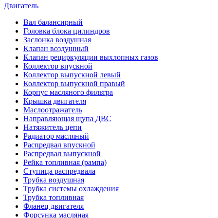
Двигатель
Вал балансирный
Головка блока цилиндров
Заслонка воздушная
Клапан воздушный
Клапан рециркуляции выхлопных газов
Коллектор впускной
Коллектор выпускной левый
Коллектор выпускной правый
Корпус масляного фильтра
Крышка двигателя
Маслоотражатель
Направляющая щупа ДВС
Натяжитель цепи
Радиатор масляный
Распредвал впускной
Распредвал выпускной
Рейка топливная (рампа)
Ступица распредвала
Трубка воздушная
Трубка системы охлаждения
Трубка топливная
Фланец двигателя
Форсунка масляная