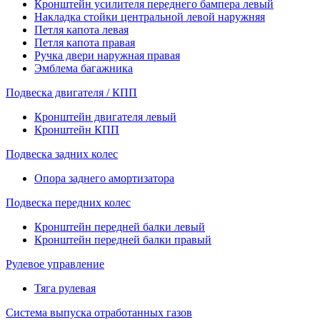
Кронштейн усилителя переднего бампера левый
Накладка стойки центральной левой наружняя
Петля капота левая
Петля капота правая
Ручка двери наружная правая
Эмблема багажника
Подвеска двигателя / КПП
Кронштейн двигателя левый
Кронштейн КПП
Подвеска задних колес
Опора заднего амортизатора
Подвеска передних колес
Кронштейн передней балки левый
Кронштейн передней балки правый
Рулевое управление
Тяга рулевая
Система выпуска отработанных газов