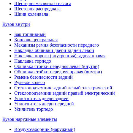
Шестерня масляного насоса
Шестерня распредвала
Шкив коленвала
Кузов внутри
Бак топливный
Консоль центральная
Механизм ремня безопасности переднего
Накладка обшивки двери задней левой
Накладка порога (внутренняя) задняя правая
Накладка торпедо
Обшивка стойки передняя левая (внутри)
Обшивка стойки передняя правая (внутри)
Ремень безопасности задний
Рулевое колесо
Стеклоподъемник задний левый электрический
Стеклоподъемник задний правый электрический
Уплотнитель двери задней
Уплотнитель двери передней
Усилитель торпедо
Кузов наружные элементы
Воздухозаборник (наружный)