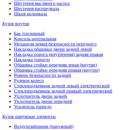
Шестерня масляного насоса
Шестерня распредвала
Шкив коленвала
Кузов внутри
Бак топливный
Консоль центральная
Механизм ремня безопасности переднего
Накладка обшивки двери задней левой
Накладка порога (внутренняя) задняя правая
Накладка торпедо
Обшивка стойки передняя левая (внутри)
Обшивка стойки передняя правая (внутри)
Ремень безопасности задний
Рулевое колесо
Стеклоподъемник задний левый электрический
Стеклоподъемник задний правый электрический
Уплотнитель двери задней
Уплотнитель двери передней
Усилитель торпедо
Кузов наружные элементы
Воздухозаборник (наружный)