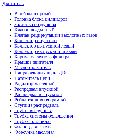
Двигатель
Вал балансирный
Головка блока цилиндров
Заслонка воздушная
Клапан воздушный
Клапан рециркуляции выхлопных газов
Коллектор впускной
Коллектор выпускной левый
Коллектор выпускной правый
Корпус масляного фильтра
Крышка двигателя
Маслоотражатель
Направляющая щупа ДВС
Натяжитель цепи
Радиатор масляный
Распредвал впускной
Распредвал выпускной
Рейка топливная (рампа)
Ступица распредвала
Трубка воздушная
Трубка системы охлаждения
Трубка топливная
Фланец двигателя
Форсунка масляная