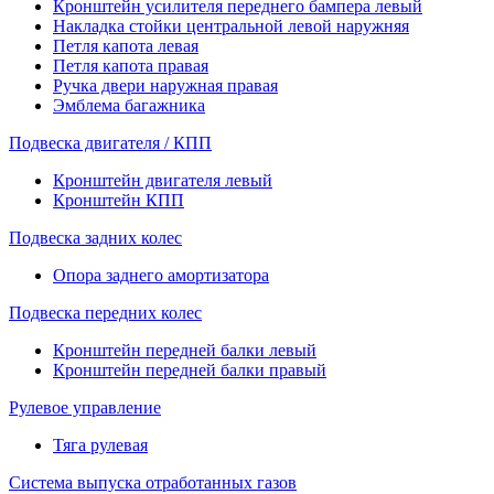
Кронштейн усилителя переднего бампера левый
Накладка стойки центральной левой наружняя
Петля капота левая
Петля капота правая
Ручка двери наружная правая
Эмблема багажника
Подвеска двигателя / КПП
Кронштейн двигателя левый
Кронштейн КПП
Подвеска задних колес
Опора заднего амортизатора
Подвеска передних колес
Кронштейн передней балки левый
Кронштейн передней балки правый
Рулевое управление
Тяга рулевая
Система выпуска отработанных газов