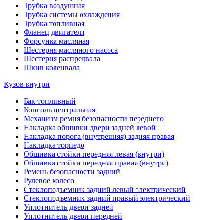
Трубка воздушная
Трубка системы охлаждения
Трубка топливная
Фланец двигателя
Форсунка масляная
Шестерня масляного насоса
Шестерня распредвала
Шкив коленвала
Кузов внутри
Бак топливный
Консоль центральная
Механизм ремня безопасности переднего
Накладка обшивки двери задней левой
Накладка порога (внутренняя) задняя правая
Накладка торпедо
Обшивка стойки передняя левая (внутри)
Обшивка стойки передняя правая (внутри)
Ремень безопасности задний
Рулевое колесо
Стеклоподъемник задний левый электрический
Стеклоподъемник задний правый электрический
Уплотнитель двери задней
Уплотнитель двери передней