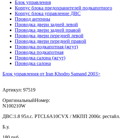
Блок управления
Корпус блока предохранителей подкапотного
Корпус блока управление ДВС
Провод антенны
Проводка двери задней левой
Проводка двери задней правой
Проводка двери передней левой
Проводка двери передней правой
Проводка подкапотная (жгут)
Проводка подкапотная
Проводка салона (жгут)
Проводка салона
Блок управления от Iran Khodro Samand 2003>
Артикул:
97519
ОригинальныйНомер:
N100210W
ДВС:
1.8 95л.с. PTCL6A10CVX / МКПП 2006г. рестайл.
Б.у.
180 руб.