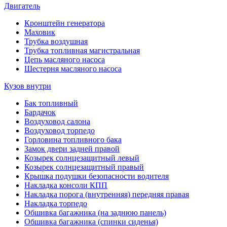
Двигатель
Кронштейн генератора
Маховик
Трубка воздушная
Трубка топливная магистральная
Цепь масляного насоса
Шестерня масляного насоса
Кузов внутри
Бак топливный
Бардачок
Воздуховод салона
Воздуховод торпедо
Горловина топливного бака
Замок двери задней правой
Козырек солнцезащитный левый
Козырек солнцезащитный правый
Крышка подушки безопасности водителя
Накладка консоли КПП
Накладка порога (внутренняя) передняя правая
Накладка торпедо
Обшивка багажника (на заднюю панель)
Обшивка багажника (спинки сиденья)