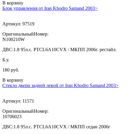
В корзину
Блок управления от Iran Khodro Samand 2003>
Артикул:
97519
ОригинальныйНомер:
N100210W
ДВС:
1.8 95л.с. PTCL6A10CVX / МКПП 2006г. рестайл.
Б.у.
180 руб.
В корзину
Стекло двери задней левой от Iran Khodro Samand 2003>
Артикул:
11571
ОригинальныйНомер:
10706023
ДВС:
1.8 95л.с. PTCL6A10CVX / МКПП седан 2006г