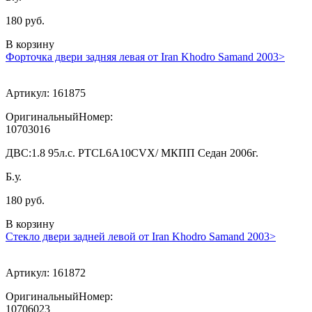
180 руб.
В корзину
Форточка двери задняя левая от Iran Khodro Samand 2003>
Артикул:
161875
ОригинальныйНомер:
10703016
ДВС:
1.8 95л.с. PTCL6A10CVX/ МКПП Седан 2006г.
Б.у.
180 руб.
В корзину
Стекло двери задней левой от Iran Khodro Samand 2003>
Артикул:
161872
ОригинальныйНомер:
10706023