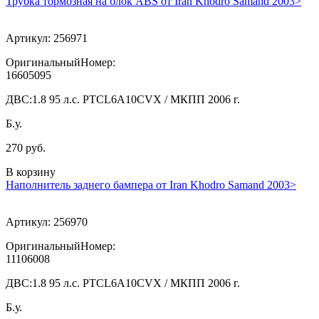
Трубка тормозная на блок ABS от Iran Khodro Samand 2003>
Артикул:
256971
ОригинальныйНомер:
16605095
ДВС:
1.8 95 л.с. PTCL6A10CVX / МКПП 2006 г.
Б.у.
270 руб.
В корзину
Наполнитель заднего бампера от Iran Khodro Samand 2003>
Артикул:
256970
ОригинальныйНомер:
11106008
ДВС:
1.8 95 л.с. PTCL6A10CVX / МКПП 2006 г.
Б.у.