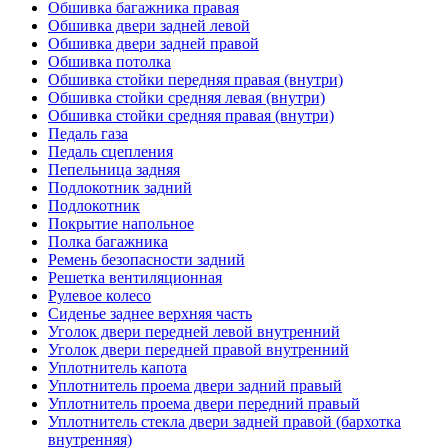
Обшивка багажника правая
Обшивка двери задней левой
Обшивка двери задней правой
Обшивка потолка
Обшивка стойки передняя правая (внутри)
Обшивка стойки средняя левая (внутри)
Обшивка стойки средняя правая (внутри)
Педаль газа
Педаль сцепления
Пепельница задняя
Подлокотник задний
Подлокотник
Покрытие напольное
Полка багажника
Ремень безопасности задний
Решетка вентиляционная
Рулевое колесо
Сиденье заднее верхняя часть
Уголок двери передней левой внутренний
Уголок двери передней правой внутренний
Уплотнитель капота
Уплотнитель проема двери задний правый
Уплотнитель проема двери передний правый
Уплотнитель стекла двери задней правой (бархотка
внутренняя)