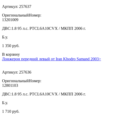
Артикул:
257637
ОригинальныйНомер:
13201009
ДВС:
1.8 95 л.с. PTCL6A10CVX / МКПП 2006 г.
Б.у.
1 350 руб.
В корзину
Лонжерон передний левый от Iran Khodro Samand 2003>
Артикул:
257636
ОригинальныйНомер:
12801103
ДВС:
1.8 95 л.с. PTCL6A10CVX / МКПП 2006 г.
Б.у.
1 710 руб.