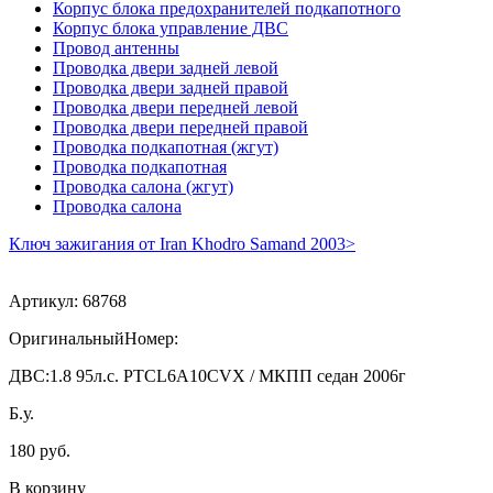
Корпус блока предохранителей подкапотного
Корпус блока управление ДВС
Провод антенны
Проводка двери задней левой
Проводка двери задней правой
Проводка двери передней левой
Проводка двери передней правой
Проводка подкапотная (жгут)
Проводка подкапотная
Проводка салона (жгут)
Проводка салона
Ключ зажигания от Iran Khodro Samand 2003>
Артикул:
68768
ОригинальныйНомер:
ДВС:
1.8 95л.с. PTCL6A10CVX / МКПП седан 2006г
Б.у.
180 руб.
В корзину