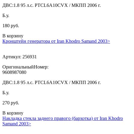
ДВС:
1.8 95 л.с. PTCL6A10CVX / МКПП 2006 г.
Б.у.
180 руб.
В корзину
Кронштейн генератора от Iran Khodro Samand 2003>
Артикул:
256931
ОригинальныйНомер:
9608987080
ДВС:
1.8 95 л.с. PTCL6A10CVX / МКПП 2006 г.
Б.у.
270 руб.
В корзину
Накладка стекла заднего правого (бархотка) от Iran Khodro
Samand 2003>