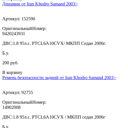
Динамик от Iran Khodro Samand 2003>
Артикул:
152590
ОригинальныйНомер:
9420243931
ДВС:
1.8 95л.с. PTCL6A10CVX/ МКПП Седан 2006г.
Б.у.
200 руб.
В корзину
Ремень безопасности задний от Iran Khodro Samand 2003>
Артикул:
92755
ОригинальныйНомер:
14902008
ДВС:
1.8 95л.с. PTCL6A10CVX / МКПП седан 2006г
Б.у.