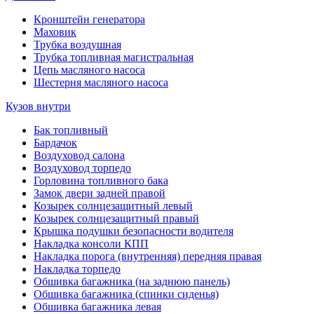
Кронштейн генератора
Маховик
Трубка воздушная
Трубка топливная магистральная
Цепь масляного насоса
Шестерня масляного насоса
Кузов внутри
Бак топливный
Бардачок
Воздуховод салона
Воздуховод торпедо
Горловина топливного бака
Замок двери задней правой
Козырек солнцезащитный левый
Козырек солнцезащитный правый
Крышка подушки безопасности водителя
Накладка консоли КПП
Накладка порога (внутренняя) передняя правая
Накладка торпедо
Обшивка багажника (на заднюю панель)
Обшивка багажника (спинки сиденья)
Обшивка багажника левая