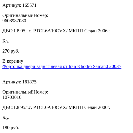
Артикул:
165571
ОригинальныйНомер:
9608987080
ДВС:
1.8 95л.с. PTCL6A10CVX/ МКПП Седан 2006г.
Б.у.
270 руб.
В корзину
Форточка двери задняя левая от Iran Khodro Samand 2003>
Артикул:
161875
ОригинальныйНомер:
10703016
ДВС:
1.8 95л.с. PTCL6A10CVX/ МКПП Седан 2006г.
Б.у.
180 руб.