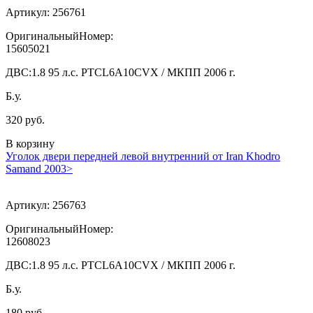
Артикул:
256761
ОригинальныйНомер:
15605021
ДВС:
1.8 95 л.с. PTCL6A10CVX / МКПП 2006 г.
Б.у.
320 руб.
В корзину
Уголок двери передней левой внутренний от Iran Khodro
Samand 2003>
Артикул:
256763
ОригинальныйНомер:
12608023
ДВС:
1.8 95 л.с. PTCL6A10CVX / МКПП 2006 г.
Б.у.
180 руб.