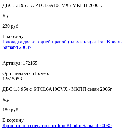
ДВС:
1.8 95 л.с. PTCL6A10CVX / МКПП 2006 г.
Б.у.
230 руб.
В корзину
Накладка двери задней правой (наружная) от Iran Khodro
Samand 2003>
Артикул:
172165
ОригинальныйНомер:
12615053
ДВС:
1.8 95л.с. PTCL6A10CVX / МКПП седан 2006г
Б.у.
180 руб.
В корзину
Кронштейн генератора от Iran Khodro Samand 2003>