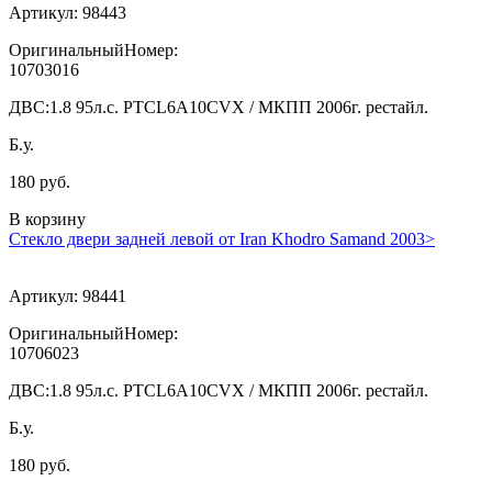
Артикул:
98443
ОригинальныйНомер:
10703016
ДВС:
1.8 95л.с. PTCL6A10CVX / МКПП 2006г. рестайл.
Б.у.
180 руб.
В корзину
Стекло двери задней левой от Iran Khodro Samand 2003>
Артикул:
98441
ОригинальныйНомер:
10706023
ДВС:
1.8 95л.с. PTCL6A10CVX / МКПП 2006г. рестайл.
Б.у.
180 руб.