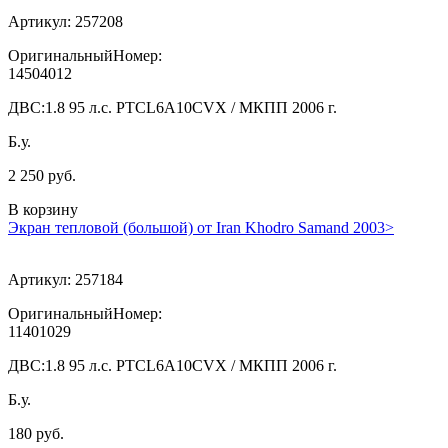
Артикул:
257208
ОригинальныйНомер:
14504012
ДВС:
1.8 95 л.с. PTCL6A10CVX / МКПП 2006 г.
Б.у.
2 250 руб.
В корзину
Экран тепловой (большой) от Iran Khodro Samand 2003>
Артикул:
257184
ОригинальныйНомер:
11401029
ДВС:
1.8 95 л.с. PTCL6A10CVX / МКПП 2006 г.
Б.у.
180 руб.