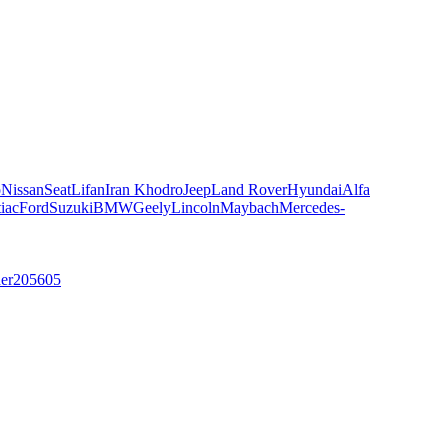
o
Nissan
Seat
Lifan
Iran Khodro
Jeep
Land Rover
Hyundai
Alfa
iac
Ford
Suzuki
BMW
Geely
Lincoln
Maybach
Mercedes-
ner
205
605