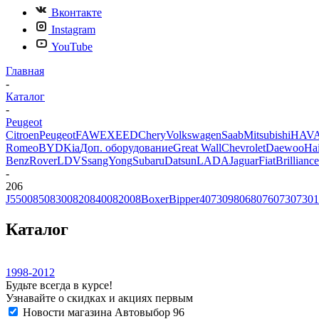
Вконтакте
Instagram
YouTube
Главная
-
Каталог
-
Peugeot
Citroen
Peugeot
FAW
EXEED
Chery
Volkswagen
Saab
Mitsubishi
HAV
Romeo
BYD
Kia
Доп. оборудование
Great Wall
Chevrolet
Daewoo
Ha
Benz
Rover
LDV
SsangYong
Subaru
Datsun
LADA
Jaguar
Fiat
Brilliance
-
206
J5
5008
508
3008
208
4008
2008
Boxer
Bipper
407
309
806
807
607
307
301
Каталог
1998-2012
Будьте всегда в курсе!
Узнавайте о скидках и акциях первым
Новости магазина Автовыбор 96