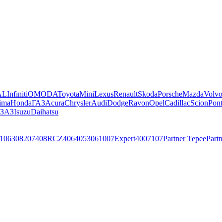
AL
Infiniti
OMODA
Toyota
Mini
Lexus
Renault
Skoda
Porsche
Mazda
Volv
ima
Honda
ГАЗ
Acura
Chrysler
Audi
Dodge
Ravon
Opel
Cadillac
Scion
Pont
ЗАЗ
Isuzu
Daihatsu
106
308
207
408
RCZ
406
405
306
1007
Expert
4007
107
Partner Tepee
Part