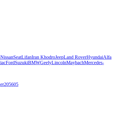
o
Nissan
Seat
Lifan
Iran Khodro
Jeep
Land Rover
Hyundai
Alfa
iac
Ford
Suzuki
BMW
Geely
Lincoln
Maybach
Mercedes-
ner
205
605