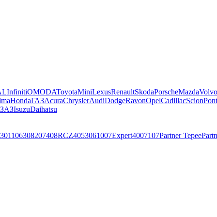
AL
Infiniti
OMODA
Toyota
Mini
Lexus
Renault
Skoda
Porsche
Mazda
Volv
ima
Honda
ГАЗ
Acura
Chrysler
Audi
Dodge
Ravon
Opel
Cadillac
Scion
Pont
ЗАЗ
Isuzu
Daihatsu
301
106
308
207
408
RCZ
405
306
1007
Expert
4007
107
Partner Tepee
Part