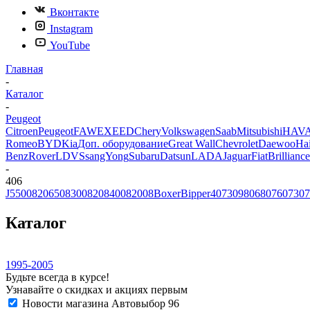
Вконтакте
Instagram
YouTube
Главная
-
Каталог
-
Peugeot
Citroen
Peugeot
FAW
EXEED
Chery
Volkswagen
Saab
Mitsubishi
HAV
Romeo
BYD
Kia
Доп. оборудование
Great Wall
Chevrolet
Daewoo
Ha
Benz
Rover
LDV
SsangYong
Subaru
Datsun
LADA
Jaguar
Fiat
Brilliance
-
406
J5
5008
206
508
3008
208
4008
2008
Boxer
Bipper
407
309
806
807
607
307
Каталог
1995-2005
Будьте всегда в курсе!
Узнавайте о скидках и акциях первым
Новости магазина Автовыбор 96