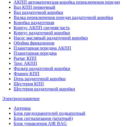
АКПП автоматическая коробка переключения передач
Вал КПП первичный
Вал раздаточной коробки
Вилка переключения передач раздаточной коробки
Коробка раздаточная
Корпус АКПП средняя часть
Корпус раздаточной коробки
Насос масляный раздаточной коробки
Обойма фрикционов
Планетарная передача АКПП
Планетарная передача
Рычаг КПП
Трос АКПП
Фильтр раздаточной коробки
Фланец КПП
Цепь раздаточной коробки
Шестерня КПП
Шестерня раздаточной коробки
Электрооснащение
Антенна
Блок предохранителей подкапотный
Блок сигнализации (штатный)
Блок управления AIR BAG