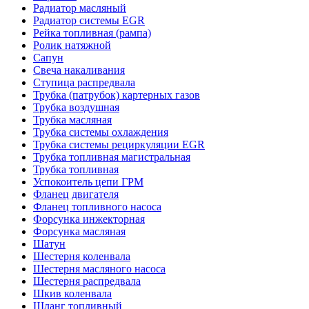
Радиатор масляный
Радиатор системы EGR
Рейка топливная (рампа)
Ролик натяжной
Сапун
Свеча накаливания
Ступица распредвала
Трубка (патрубок) картерных газов
Трубка воздушная
Трубка масляная
Трубка системы охлаждения
Трубка системы рециркуляции EGR
Трубка топливная магистральная
Трубка топливная
Успокоитель цепи ГРМ
Фланец двигателя
Фланец топливного насоса
Форсунка инжекторная
Форсунка масляная
Шатун
Шестерня коленвала
Шестерня масляного насоса
Шестерня распредвала
Шкив коленвала
Шланг топливный