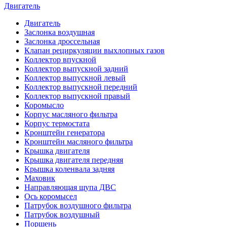
Двигатель
Двигатель
Заслонка воздушная
Заслонка дроссельная
Клапан рециркуляции выхлопных газов
Коллектор впускной
Коллектор выпускной задний
Коллектор выпускной левый
Коллектор выпускной передний
Коллектор выпускной правый
Коромысло
Корпус масляного фильтра
Корпус термостата
Кронштейн генератора
Кронштейн масляного фильтра
Крышка двигателя
Крышка двигателя передняя
Крышка коленвала задняя
Маховик
Направляющая щупа ДВС
Ось коромысел
Патрубок воздушного фильтра
Патрубок воздушный
Поршень