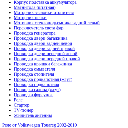
Корпус подставка аккумулятора
Магнитола (штатная)
Моторчик заслонки отопителя
Моторчик печки
Моторчик стеклоподъемника задний левый
Переключатель света фар
Проводка генератора
Проводка двери багажника
Проводка двери задней левой
Проводка двери задней правой
Проводка двери передней левой
Проводка двери передней правой
Проводка крышки багажника
Проводка омывателя
Проводка отопителя
Проводка подкапотная (жгут)
Проводка подкапотная
Проводка салона (жгут)
Проводка форсунок
Реле
Стартер
ТV-тюнер
Усилитель антенны
Реле от Volkswagen Touareg 2002-2010