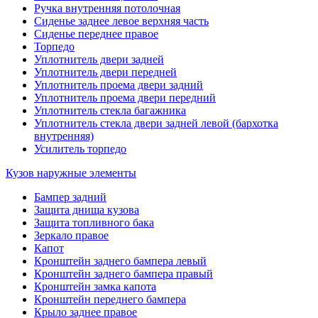
Ручка внутренняя потолочная
Сиденье заднее левое верхняя часть
Сиденье переднее правое
Торпедо
Уплотнитель двери задней
Уплотнитель двери передней
Уплотнитель проема двери задний
Уплотнитель проема двери передний
Уплотнитель стекла багажника
Уплотнитель стекла двери задней левой (бархотка
внутренняя)
Усилитель торпедо
Кузов наружные элементы
Бампер задний
Защита днища кузова
Защита топливного бака
Зеркало правое
Капот
Кронштейн заднего бампера левый
Кронштейн заднего бампера правый
Кронштейн замка капота
Кронштейн переднего бампера
Крыло заднее правое