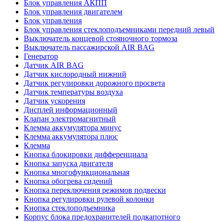
Блок управления АКПП
Блок управления двигателем
Блок управления
Блок управления стеклоподъемниками передний левый
Выключатель концевой стояночного тормоза
Выключатель пассажирской AIR BAG
Генератор
Датчик AIR BAG
Датчик кислородный нижний
Датчик регулировки дорожного просвета
Датчик температуры воздуха
Датчик ускорения
Дисплей информационный
Клапан электромагнитный
Клемма аккумулятора минус
Клемма аккумулятора плюс
Клемма
Кнопка блокировки дифференциала
Кнопка запуска двигателя
Кнопка многофункциональная
Кнопка обогрева сидений
Кнопка переключения режимов подвески
Кнопка регулировки рулевой колонки
Кнопка стеклоподъемника
Корпус блока предохранителей подкапотного