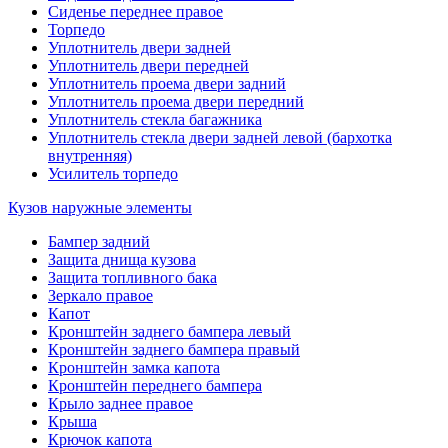
Сиденье переднее правое
Торпедо
Уплотнитель двери задней
Уплотнитель двери передней
Уплотнитель проема двери задний
Уплотнитель проема двери передний
Уплотнитель стекла багажника
Уплотнитель стекла двери задней левой (бархотка
внутренняя)
Усилитель торпедо
Кузов наружные элементы
Бампер задний
Защита днища кузова
Защита топливного бака
Зеркало правое
Капот
Кронштейн заднего бампера левый
Кронштейн заднего бампера правый
Кронштейн замка капота
Кронштейн переднего бампера
Крыло заднее правое
Крыша
Крючок капота