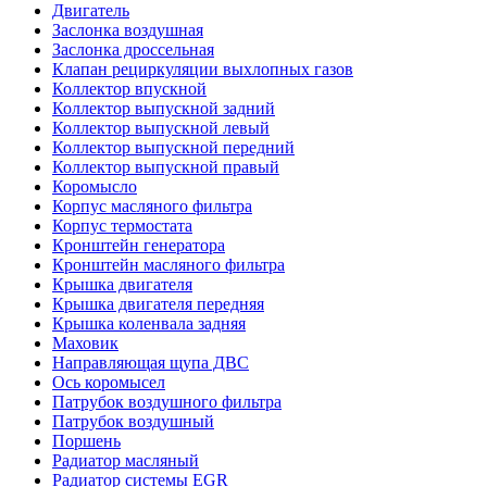
Двигатель
Заслонка воздушная
Заслонка дроссельная
Клапан рециркуляции выхлопных газов
Коллектор впускной
Коллектор выпускной задний
Коллектор выпускной левый
Коллектор выпускной передний
Коллектор выпускной правый
Коромысло
Корпус масляного фильтра
Корпус термостата
Кронштейн генератора
Кронштейн масляного фильтра
Крышка двигателя
Крышка двигателя передняя
Крышка коленвала задняя
Маховик
Направляющая щупа ДВС
Ось коромысел
Патрубок воздушного фильтра
Патрубок воздушный
Поршень
Радиатор масляный
Радиатор системы EGR