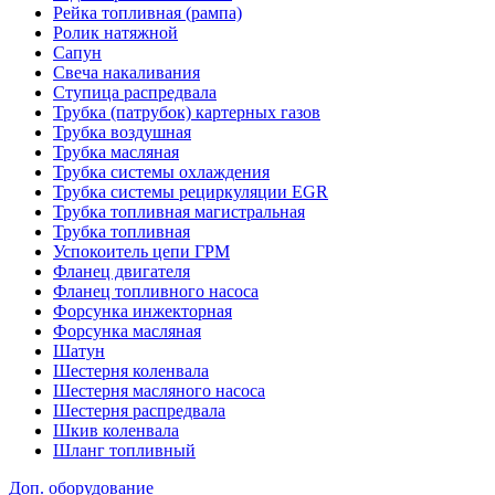
Рейка топливная (рампа)
Ролик натяжной
Сапун
Свеча накаливания
Ступица распредвала
Трубка (патрубок) картерных газов
Трубка воздушная
Трубка масляная
Трубка системы охлаждения
Трубка системы рециркуляции EGR
Трубка топливная магистральная
Трубка топливная
Успокоитель цепи ГРМ
Фланец двигателя
Фланец топливного насоса
Форсунка инжекторная
Форсунка масляная
Шатун
Шестерня коленвала
Шестерня масляного насоса
Шестерня распредвала
Шкив коленвала
Шланг топливный
Доп. оборудование