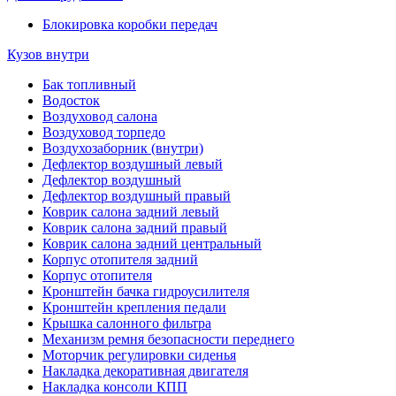
Блокировка коробки передач
Кузов внутри
Бак топливный
Водосток
Воздуховод салона
Воздуховод торпедо
Воздухозаборник (внутри)
Дефлектор воздушный левый
Дефлектор воздушный
Дефлектор воздушный правый
Коврик салона задний левый
Коврик салона задний правый
Коврик салона задний центральный
Корпус отопителя задний
Корпус отопителя
Кронштейн бачка гидроусилителя
Кронштейн крепления педали
Крышка салонного фильтра
Механизм ремня безопасности переднего
Моторчик регулировки сиденья
Накладка декоративная двигателя
Накладка консоли КПП