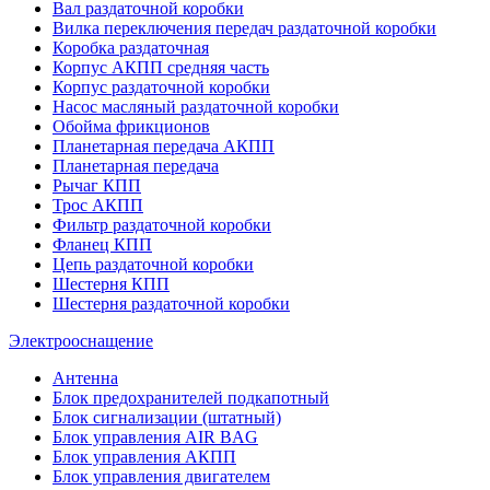
Вал раздаточной коробки
Вилка переключения передач раздаточной коробки
Коробка раздаточная
Корпус АКПП средняя часть
Корпус раздаточной коробки
Насос масляный раздаточной коробки
Обойма фрикционов
Планетарная передача АКПП
Планетарная передача
Рычаг КПП
Трос АКПП
Фильтр раздаточной коробки
Фланец КПП
Цепь раздаточной коробки
Шестерня КПП
Шестерня раздаточной коробки
Электрооснащение
Антенна
Блок предохранителей подкапотный
Блок сигнализации (штатный)
Блок управления AIR BAG
Блок управления АКПП
Блок управления двигателем