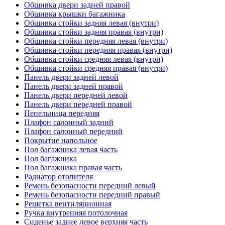
Обшивка двери задней правой
Обшивка крышки багажника
Обшивка стойки задняя левая (внутри)
Обшивка стойки задняя правая (внутри)
Обшивка стойки передняя левая (внутри)
Обшивка стойки передняя правая (внутри)
Обшивка стойки средняя левая (внутри)
Обшивка стойки средняя правая (внутри)
Панель двери задней левой
Панель двери задней правой
Панель двери передней левой
Панель двери передней правой
Пепельница передняя
Плафон салонный задний
Плафон салонный передний
Покрытие напольное
Пол багажника левая часть
Пол багажника
Пол багажника правая часть
Радиатор отопителя
Ремень безопасности передний левый
Ремень безопасности передний правый
Решетка вентиляционная
Ручка внутренняя потолочная
Сиденье заднее левое верхняя часть