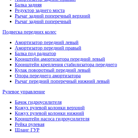
Балка задняя
Редуктор заднего моста
Рычаг задний поперечный верхний
Рычаг задний поперечный
Подвеска передних колес
Амортизатор передний левый
Амортизатор передний правый
Балка под радиатор
Кронштейн амортизатора передний левый
Кронштейн крепления стабилизатора переднего
Кулак поворотный передний левый
Опора переднего амортизатора
Рычаг передний поперечный нижний левый
Рулевое управление
Бачок гидроусилителя
Кожух рулевой колонки верхний
Кожух рулевой колонки нижний
Кронштейн насоса гидроусилителя
Рейка рулевая
Шланг ГУР