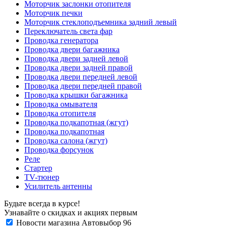
Моторчик заслонки отопителя
Моторчик печки
Моторчик стеклоподъемника задний левый
Переключатель света фар
Проводка генератора
Проводка двери багажника
Проводка двери задней левой
Проводка двери задней правой
Проводка двери передней левой
Проводка двери передней правой
Проводка крышки багажника
Проводка омывателя
Проводка отопителя
Проводка подкапотная (жгут)
Проводка подкапотная
Проводка салона (жгут)
Проводка форсунок
Реле
Стартер
ТV-тюнер
Усилитель антенны
Будьте всегда в курсе!
Узнавайте о скидках и акциях первым
Новости магазина Автовыбор 96