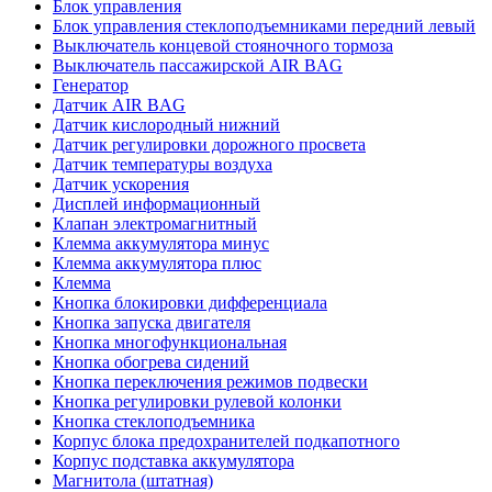
Блок управления
Блок управления стеклоподъемниками передний левый
Выключатель концевой стояночного тормоза
Выключатель пассажирской AIR BAG
Генератор
Датчик AIR BAG
Датчик кислородный нижний
Датчик регулировки дорожного просвета
Датчик температуры воздуха
Датчик ускорения
Дисплей информационный
Клапан электромагнитный
Клемма аккумулятора минус
Клемма аккумулятора плюс
Клемма
Кнопка блокировки дифференциала
Кнопка запуска двигателя
Кнопка многофункциональная
Кнопка обогрева сидений
Кнопка переключения режимов подвески
Кнопка регулировки рулевой колонки
Кнопка стеклоподъемника
Корпус блока предохранителей подкапотного
Корпус подставка аккумулятора
Магнитола (штатная)