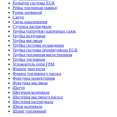
Радиатор системы EGR
Рейка топливная (рампа)
Ролик натяжной
Сапун
Свеча накаливания
Ступица распредвала
Трубка (патрубок) картерных газов
Трубка воздушная
Трубка масляная
Трубка системы охлаждения
Трубка системы рециркуляции EGR
Трубка топливная магистральная
Трубка топливная
Успокоитель цепи ГРМ
Фланец двигателя
Фланец топливного насоса
Форсунка инжекторная
Форсунка масляная
Шатун
Шестерня коленвала
Шестерня масляного насоса
Шестерня распредвала
Шкив коленвала
Шланг топливный