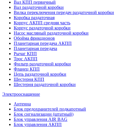
Вал КПП первичный
Вал раздаточной коробки
Вилка переключения передач раздаточной коробки
Коробка раздаточная
Корпус АКПП средняя часть
Корпус раздаточной коробки
Насос масляный раздаточной коробки
Обойма фрикционов
Планетарная передача АКПП
Планетарная передача
Рычаг КПП
Трос АКПП
Фильтр раздаточной коробки
Фланец КПП
Цепь раздаточной коробки
Шестерня КПП
Шестерня раздаточной коробки
Электрооснащение
Антенна
Блок предохранителей подкапотный
Блок сигнализации (штатный)
Блок управления AIR BAG
Блок управления АКПП