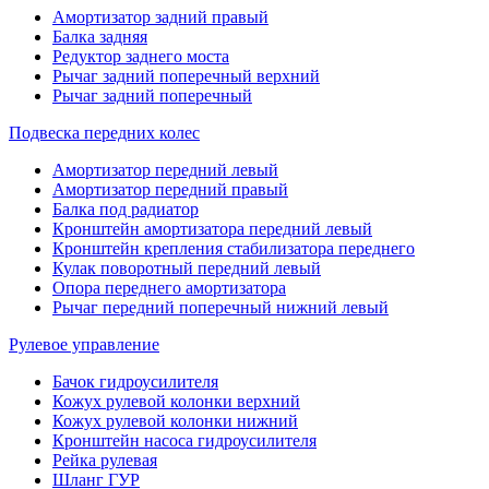
Амортизатор задний правый
Балка задняя
Редуктор заднего моста
Рычаг задний поперечный верхний
Рычаг задний поперечный
Подвеска передних колес
Амортизатор передний левый
Амортизатор передний правый
Балка под радиатор
Кронштейн амортизатора передний левый
Кронштейн крепления стабилизатора переднего
Кулак поворотный передний левый
Опора переднего амортизатора
Рычаг передний поперечный нижний левый
Рулевое управление
Бачок гидроусилителя
Кожух рулевой колонки верхний
Кожух рулевой колонки нижний
Кронштейн насоса гидроусилителя
Рейка рулевая
Шланг ГУР