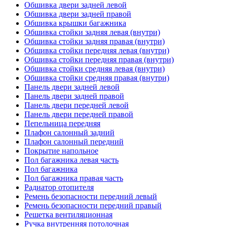
Обшивка двери задней левой
Обшивка двери задней правой
Обшивка крышки багажника
Обшивка стойки задняя левая (внутри)
Обшивка стойки задняя правая (внутри)
Обшивка стойки передняя левая (внутри)
Обшивка стойки передняя правая (внутри)
Обшивка стойки средняя левая (внутри)
Обшивка стойки средняя правая (внутри)
Панель двери задней левой
Панель двери задней правой
Панель двери передней левой
Панель двери передней правой
Пепельница передняя
Плафон салонный задний
Плафон салонный передний
Покрытие напольное
Пол багажника левая часть
Пол багажника
Пол багажника правая часть
Радиатор отопителя
Ремень безопасности передний левый
Ремень безопасности передний правый
Решетка вентиляционная
Ручка внутренняя потолочная