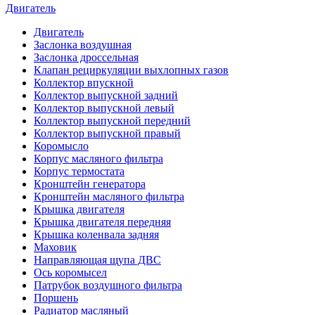
Двигатель
Двигатель
Заслонка воздушная
Заслонка дроссельная
Клапан рециркуляции выхлопных газов
Коллектор впускной
Коллектор выпускной задний
Коллектор выпускной левый
Коллектор выпускной передний
Коллектор выпускной правый
Коромысло
Корпус масляного фильтра
Корпус термостата
Кронштейн генератора
Кронштейн масляного фильтра
Крышка двигателя
Крышка двигателя передняя
Крышка коленвала задняя
Маховик
Направляющая щупа ДВС
Ось коромысел
Патрубок воздушного фильтра
Поршень
Радиатор масляный