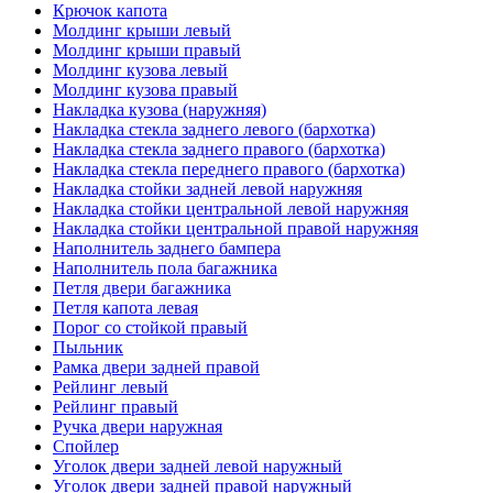
Крючок капота
Молдинг крыши левый
Молдинг крыши правый
Молдинг кузова левый
Молдинг кузова правый
Накладка кузова (наружняя)
Накладка стекла заднего левого (бархотка)
Накладка стекла заднего правого (бархотка)
Накладка стекла переднего правого (бархотка)
Накладка стойки задней левой наружняя
Накладка стойки центральной левой наружняя
Накладка стойки центральной правой наружняя
Наполнитель заднего бампера
Наполнитель пола багажника
Петля двери багажника
Петля капота левая
Порог со стойкой правый
Пыльник
Рамка двери задней правой
Рейлинг левый
Рейлинг правый
Ручка двери наружная
Спойлер
Уголок двери задней левой наружный
Уголок двери задней правой наружный