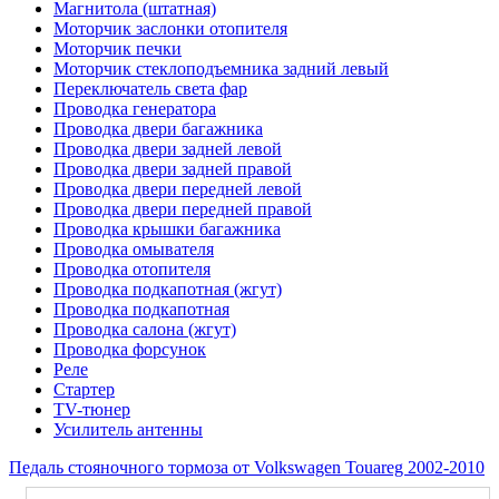
Магнитола (штатная)
Моторчик заслонки отопителя
Моторчик печки
Моторчик стеклоподъемника задний левый
Переключатель света фар
Проводка генератора
Проводка двери багажника
Проводка двери задней левой
Проводка двери задней правой
Проводка двери передней левой
Проводка двери передней правой
Проводка крышки багажника
Проводка омывателя
Проводка отопителя
Проводка подкапотная (жгут)
Проводка подкапотная
Проводка салона (жгут)
Проводка форсунок
Реле
Стартер
ТV-тюнер
Усилитель антенны
Педаль стояночного тормоза от Volkswagen Touareg 2002-2010