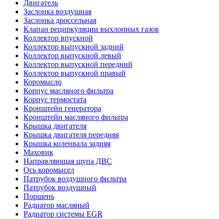
Двигатель
Заслонка воздушная
Заслонка дроссельная
Клапан рециркуляции выхлопных газов
Коллектор впускной
Коллектор выпускной задний
Коллектор выпускной левый
Коллектор выпускной передний
Коллектор выпускной правый
Коромысло
Корпус масляного фильтра
Корпус термостата
Кронштейн генератора
Кронштейн масляного фильтра
Крышка двигателя
Крышка двигателя передняя
Крышка коленвала задняя
Маховик
Направляющая щупа ДВС
Ось коромысел
Патрубок воздушного фильтра
Патрубок воздушный
Поршень
Радиатор масляный
Радиатор системы EGR