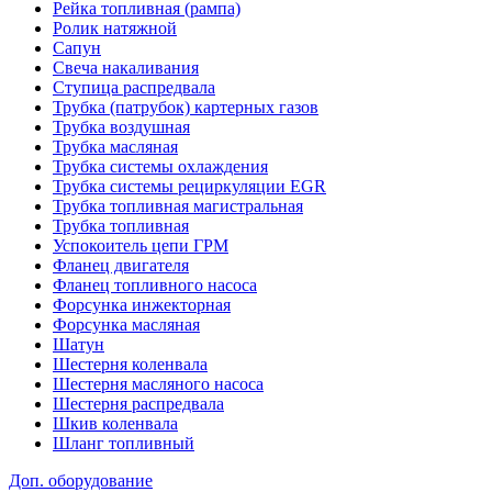
Рейка топливная (рампа)
Ролик натяжной
Сапун
Свеча накаливания
Ступица распредвала
Трубка (патрубок) картерных газов
Трубка воздушная
Трубка масляная
Трубка системы охлаждения
Трубка системы рециркуляции EGR
Трубка топливная магистральная
Трубка топливная
Успокоитель цепи ГРМ
Фланец двигателя
Фланец топливного насоса
Форсунка инжекторная
Форсунка масляная
Шатун
Шестерня коленвала
Шестерня масляного насоса
Шестерня распредвала
Шкив коленвала
Шланг топливный
Доп. оборудование