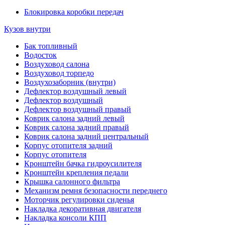
Блокировка коробки передач
Кузов внутри
Бак топливный
Водосток
Воздуховод салона
Воздуховод торпедо
Воздухозаборник (внутри)
Дефлектор воздушный левый
Дефлектор воздушный
Дефлектор воздушный правый
Коврик салона задний левый
Коврик салона задний правый
Коврик салона задний центральный
Корпус отопителя задний
Корпус отопителя
Кронштейн бачка гидроусилителя
Кронштейн крепления педали
Крышка салонного фильтра
Механизм ремня безопасности переднего
Моторчик регулировки сиденья
Накладка декоративная двигателя
Накладка консоли КПП