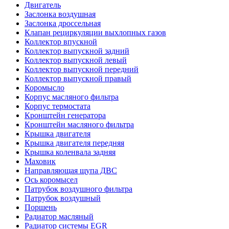
Двигатель
Заслонка воздушная
Заслонка дроссельная
Клапан рециркуляции выхлопных газов
Коллектор впускной
Коллектор выпускной задний
Коллектор выпускной левый
Коллектор выпускной передний
Коллектор выпускной правый
Коромысло
Корпус масляного фильтра
Корпус термостата
Кронштейн генератора
Кронштейн масляного фильтра
Крышка двигателя
Крышка двигателя передняя
Крышка коленвала задняя
Маховик
Направляющая щупа ДВС
Ось коромысел
Патрубок воздушного фильтра
Патрубок воздушный
Поршень
Радиатор масляный
Радиатор системы EGR