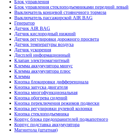
Блок управления
Блок управления стеклоподъемниками передний левый
Выключатель концевой стояночного тормоза
Выключатель пассажирской AIR BAG
Генератор
Датчик AIR BAG
Датчик кислородный нижний
Датчик регулировки дорожного просвета
Датчик температуры воздуха
Датчик ускорения
Дисплей информационный
Клапан электромагнитный
Клемма аккумулятора минус
Клемма аккумулятора плюс
Клемма
Кнопка блокировки дифференциала
Кнопка запуска двигателя
Кнопка многофункциональная
Кнопка обогрева сидений
Кнопка переключения режимов подвески
Кнопка регулировки рулевой колонки
Кнопка стеклоподъемника
Корпус блока предохранителей подкапотного
Корпус подставка аккумулятора
Магнитола (штатная)