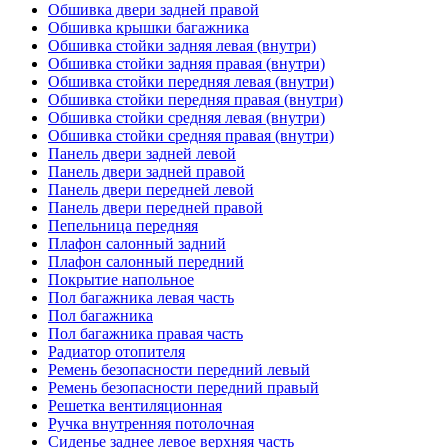
Обшивка двери задней правой
Обшивка крышки багажника
Обшивка стойки задняя левая (внутри)
Обшивка стойки задняя правая (внутри)
Обшивка стойки передняя левая (внутри)
Обшивка стойки передняя правая (внутри)
Обшивка стойки средняя левая (внутри)
Обшивка стойки средняя правая (внутри)
Панель двери задней левой
Панель двери задней правой
Панель двери передней левой
Панель двери передней правой
Пепельница передняя
Плафон салонный задний
Плафон салонный передний
Покрытие напольное
Пол багажника левая часть
Пол багажника
Пол багажника правая часть
Радиатор отопителя
Ремень безопасности передний левый
Ремень безопасности передний правый
Решетка вентиляционная
Ручка внутренняя потолочная
Сиденье заднее левое верхняя часть