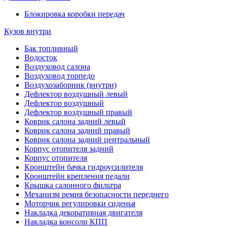
Блокировка коробки передач
Кузов внутри
Бак топливный
Водосток
Воздуховод салона
Воздуховод торпедо
Воздухозаборник (внутри)
Дефлектор воздушный левый
Дефлектор воздушный
Дефлектор воздушный правый
Коврик салона задний левый
Коврик салона задний правый
Коврик салона задний центральный
Корпус отопителя задний
Корпус отопителя
Кронштейн бачка гидроусилителя
Кронштейн крепления педали
Крышка салонного фильтра
Механизм ремня безопасности переднего
Моторчик регулировки сиденья
Накладка декоративная двигателя
Накладка консоли КПП