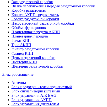
Вал раздаточной коробки
Вилка переключения передач раздаточной коробки
Коробка раздаточная
Корпус АКПП средняя часть
Корпус раздаточной коробки
Насос масляный раздаточной коробки
Обойма фрикционов
Планетарная передача АКПП
Планетарная передача
Рычаг КПП
Трос АКПП
Фильтр раздаточной коробки
Фланец КПП
Цепь раздаточной коробки
Шестерня КПП
Шестерня раздаточной коробки
Электрооснащение
Антенна
Блок предохранителей подкапотный
Блок сигнализации (штатный)
Блок управления AIR BAG
Блок управления АКПП
Блок управления двигателем