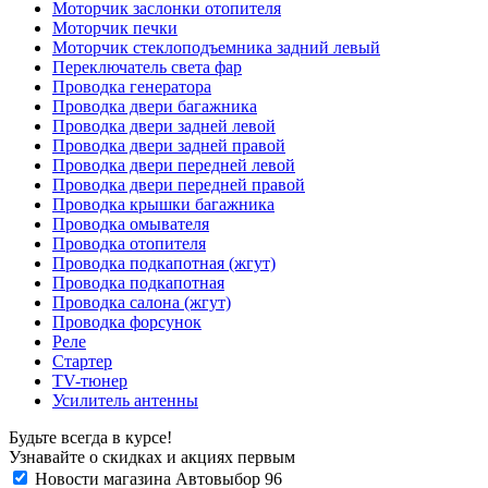
Моторчик заслонки отопителя
Моторчик печки
Моторчик стеклоподъемника задний левый
Переключатель света фар
Проводка генератора
Проводка двери багажника
Проводка двери задней левой
Проводка двери задней правой
Проводка двери передней левой
Проводка двери передней правой
Проводка крышки багажника
Проводка омывателя
Проводка отопителя
Проводка подкапотная (жгут)
Проводка подкапотная
Проводка салона (жгут)
Проводка форсунок
Реле
Стартер
ТV-тюнер
Усилитель антенны
Будьте всегда в курсе!
Узнавайте о скидках и акциях первым
Новости магазина Автовыбор 96