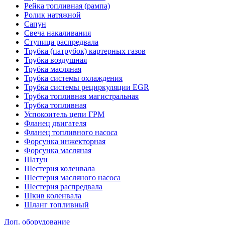
Рейка топливная (рампа)
Ролик натяжной
Сапун
Свеча накаливания
Ступица распредвала
Трубка (патрубок) картерных газов
Трубка воздушная
Трубка масляная
Трубка системы охлаждения
Трубка системы рециркуляции EGR
Трубка топливная магистральная
Трубка топливная
Успокоитель цепи ГРМ
Фланец двигателя
Фланец топливного насоса
Форсунка инжекторная
Форсунка масляная
Шатун
Шестерня коленвала
Шестерня масляного насоса
Шестерня распредвала
Шкив коленвала
Шланг топливный
Доп. оборудование