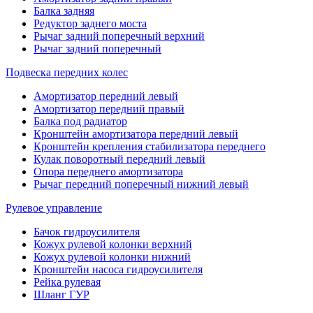
Балка задняя
Редуктор заднего моста
Рычаг задний поперечный верхний
Рычаг задний поперечный
Подвеска передних колес
Амортизатор передний левый
Амортизатор передний правый
Балка под радиатор
Кронштейн амортизатора передний левый
Кронштейн крепления стабилизатора переднего
Кулак поворотный передний левый
Опора переднего амортизатора
Рычаг передний поперечный нижний левый
Рулевое управление
Бачок гидроусилителя
Кожух рулевой колонки верхний
Кожух рулевой колонки нижний
Кронштейн насоса гидроусилителя
Рейка рулевая
Шланг ГУР