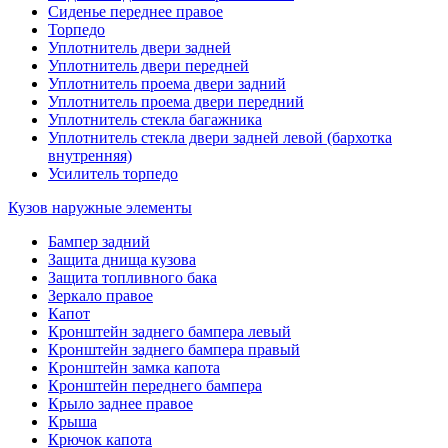
Сиденье переднее правое
Торпедо
Уплотнитель двери задней
Уплотнитель двери передней
Уплотнитель проема двери задний
Уплотнитель проема двери передний
Уплотнитель стекла багажника
Уплотнитель стекла двери задней левой (бархотка
внутренняя)
Усилитель торпедо
Кузов наружные элементы
Бампер задний
Защита днища кузова
Защита топливного бака
Зеркало правое
Капот
Кронштейн заднего бампера левый
Кронштейн заднего бампера правый
Кронштейн замка капота
Кронштейн переднего бампера
Крыло заднее правое
Крыша
Крючок капота