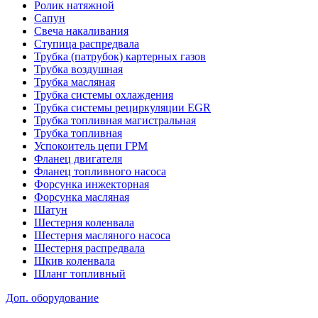
Ролик натяжной
Сапун
Свеча накаливания
Ступица распредвала
Трубка (патрубок) картерных газов
Трубка воздушная
Трубка масляная
Трубка системы охлаждения
Трубка системы рециркуляции EGR
Трубка топливная магистральная
Трубка топливная
Успокоитель цепи ГРМ
Фланец двигателя
Фланец топливного насоса
Форсунка инжекторная
Форсунка масляная
Шатун
Шестерня коленвала
Шестерня масляного насоса
Шестерня распредвала
Шкив коленвала
Шланг топливный
Доп. оборудование