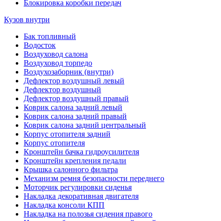
Блокировка коробки передач
Кузов внутри
Бак топливный
Водосток
Воздуховод салона
Воздуховод торпедо
Воздухозаборник (внутри)
Дефлектор воздушный левый
Дефлектор воздушный
Дефлектор воздушный правый
Коврик салона задний левый
Коврик салона задний правый
Коврик салона задний центральный
Корпус отопителя задний
Корпус отопителя
Кронштейн бачка гидроусилителя
Кронштейн крепления педали
Крышка салонного фильтра
Механизм ремня безопасности переднего
Моторчик регулировки сиденья
Накладка декоративная двигателя
Накладка консоли КПП
Накладка на полозья сидения правого