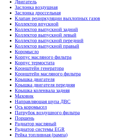
Двигатель
Заслонка воздушная
Заслонка дроссельная
Клапан рециркуляции выхлопных газов
Коллектор впускной
Коллектор выпускной задний
Коллектор выпускной левый
Коллектор выпускной передний
Коллектор выпускной правый
Коромысло
Корпус масляного фильтра
Корпус термостата
Кронштейн генератора
Кронштейн масляного фильтра
Крышка двигателя
Крышка двигателя передняя
Крышка коленвала задняя
Маховик
Направляющая щупа ДВС
Ось коромысел
Патрубок воздушного фильтра
Поршень
Радиатор масляный
Радиатор системы EGR
Рейка топливная (рампа)