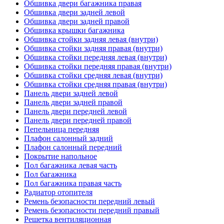
Обшивка двери багажника правая
Обшивка двери задней левой
Обшивка двери задней правой
Обшивка крышки багажника
Обшивка стойки задняя левая (внутри)
Обшивка стойки задняя правая (внутри)
Обшивка стойки передняя левая (внутри)
Обшивка стойки передняя правая (внутри)
Обшивка стойки средняя левая (внутри)
Обшивка стойки средняя правая (внутри)
Панель двери задней левой
Панель двери задней правой
Панель двери передней левой
Панель двери передней правой
Пепельница передняя
Плафон салонный задний
Плафон салонный передний
Покрытие напольное
Пол багажника левая часть
Пол багажника
Пол багажника правая часть
Радиатор отопителя
Ремень безопасности передний левый
Ремень безопасности передний правый
Решетка вентиляционная