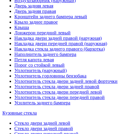
Воздухозаборник (наружный)
Дверь задняя левая
Дверь задняя правая
Кронштейн заднего бампера левый
Крыло заднее правое
Крыша
Лонжерон передний левый
Накладка двери задней правой (наружная)
Накладка двери передней правой (наружная)
Накладка стекла заднего правого (бархотка)
Наполнитель заднего бампера
Петля капота левая
Порог со стойкой левый
Уплотнитель (наружный)
Уплотнитель горловины бензобака
Уплотнитель стекла двери задней левой форточки
Уплотнитель стекла двери задней правой
Уплотнитель стекла двери передней левой
Уплотнитель стекла двери передней правой
Усилитель заднего бампера
Кузовные стекла
Стекло двери задней левой
Стекло двери задней правой
Стекло двери передней правой