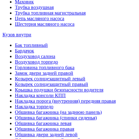
Маховик
Трубка воздушная
Трубка топливная магистральная
Цепь масляного насоса
Шестерня масляного насоса
Кузов внутри
Бак топливный
Бардачок
Воздуховод салона
Воздуховод торпедо
Горловина топливного бака
Замок двери задней правой
Козырек солнцезащитный левый
Козырек солнцезащитный правый
Крышка подушки безопасности водителя
Накладка консоли КПП
Накладка порога (внутренняя) передняя правая
Накладка торпедо
Обшивка багажника (на заднюю панель)
Обшивка багажника (спинки сиденья)
Обшивка багажника левая
Обшивка багажника правая
Обшивка двери задней левой