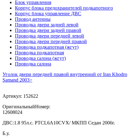
Блок управления
Корпус блока предохранителей подкапотного
Корпус блока управление ДВС
Провод антенны
Проводка двери задней левой
Проводка двери задней правой
Проводка двери передней левой
Проводка двери передней правой
Проводка подкапотная (жгут)
Проводка подкапотная
Проводка салона (жгут)
Проводка салона
Уголок двери передней правой внутренний от Iran Khodro
Samand 2003>
Артикул:
152622
ОригинальныйНомер:
12608024
ДВС:
1.8 95л.с. PTCL6A10CVX/ МКПП Седан 2006г.
Б.у.