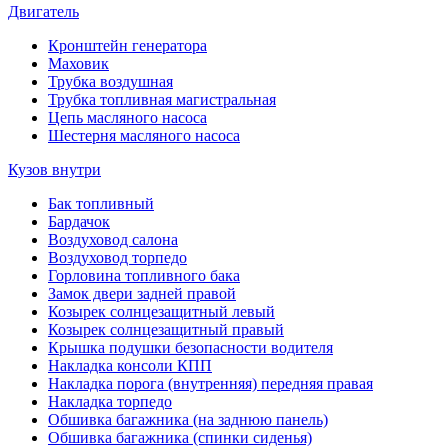
Двигатель
Кронштейн генератора
Маховик
Трубка воздушная
Трубка топливная магистральная
Цепь масляного насоса
Шестерня масляного насоса
Кузов внутри
Бак топливный
Бардачок
Воздуховод салона
Воздуховод торпедо
Горловина топливного бака
Замок двери задней правой
Козырек солнцезащитный левый
Козырек солнцезащитный правый
Крышка подушки безопасности водителя
Накладка консоли КПП
Накладка порога (внутренняя) передняя правая
Накладка торпедо
Обшивка багажника (на заднюю панель)
Обшивка багажника (спинки сиденья)